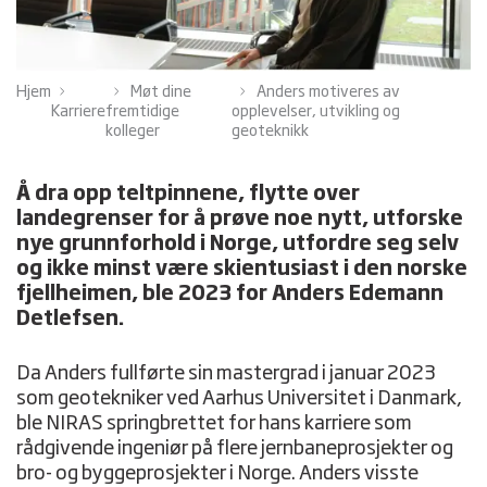
Hjem
Møt dine
Anders motiveres av
Karriere
fremtidige
opplevelser, utvikling og
kolleger
geoteknikk
Å dra opp teltpinnene, flytte over
landegrenser for å prøve noe nytt, utforske
nye grunnforhold i Norge, utfordre seg selv
og ikke minst være skientusiast i den norske
fjellheimen, ble 2023 for Anders Edemann
Detlefsen.
Da Anders fullførte sin mastergrad i januar 2023
som geotekniker ved Aarhus Universitet i Danmark,
ble NIRAS springbrettet for hans karriere som
rådgivende ingeniør på flere jernbaneprosjekter og
bro- og byggeprosjekter i Norge. Anders visste