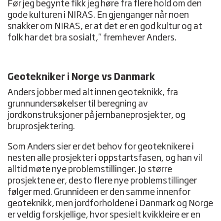
Før jeg begynte fikk jeg høre fra flere hold om den
gode kulturen i NIRAS. En gjenganger når noen
snakker om NIRAS, er at det er en god kultur og at
folk har det bra sosialt," fremhever Anders.
Geotekniker i Norge vs Danmark
Anders jobber med alt innen geoteknikk, fra
grunnundersøkelser til beregning av
jordkonstruksjoner på jernbaneprosjekter, og
bruprosjektering.
Som Anders sier er det behov for geoteknikere i
nesten alle prosjekter i oppstartsfasen, og han vil
alltid møte nye problemstillinger. Jo større
prosjektene er, desto flere nye problemstillinger
følger med. Grunnideen er den samme innenfor
geoteknikk, men jordforholdene i Danmark og Norge
er veldig forskjellige, hvor spesielt kvikkleire er en