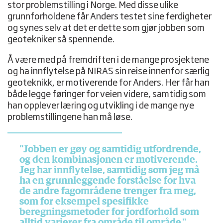
stor problemstilling i Norge. Med disse ulike
grunnforholdene får Anders testet sine ferdigheter
og synes selv at det er dette som gjør jobben som
geotekniker så spennende.
Å være med på fremdriften i de mange prosjektene
og ha innflytelse på NIRAS sin reise innenfor særlig
geoteknikk, er motiverende for Anders. Her får han
både legge føringer for veien videre, samtidig som
han opplever læring og utvikling i de mange nye
problemstillingene han må løse.
"Jobben er gøy og samtidig utfordrende,
og den kombinasjonen er motiverende.
Jeg har innflytelse, samtidig som jeg må
ha en grunnleggende forståelse for hva
de andre fagområdene trenger fra meg,
som for eksempel spesifikke
beregningsmetoder for jordforhold som
alltid varierer fra område til område,"