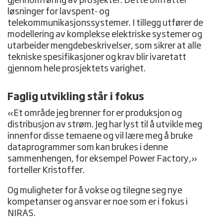
gjennomføring av prosjekter. Dette omfatter
løsninger for lavspent- og
telekommunikasjonssystemer. I tillegg utfører de
modellering av komplekse elektriske systemer og
utarbeider mengdebeskrivelser, som sikrer at alle
tekniske spesifikasjoner og krav blir ivaretatt
gjennom hele prosjektets varighet.
Faglig utvikling står i fokus
«Et område jeg brenner for er produksjon og
distribusjon av strøm. Jeg har lyst til å utvikle meg
innenfor disse temaene og vil lære meg å bruke
dataprogrammer som kan brukes i denne
sammenhengen, for eksempel Power Factory,»
forteller Kristoffer.
Og muligheter for å vokse og tilegne seg nye
kompetanser og ansvar er noe som er i fokus i
NIRAS.