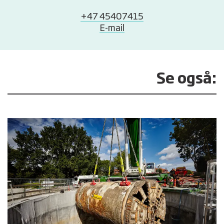
+47 45407415
E-mail
Se også: