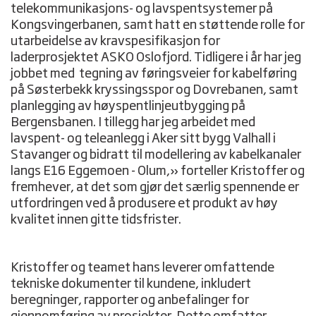
telekommunikasjons- og lavspentsystemer på
Kongsvingerbanen, samt hatt en støttende rolle for
utarbeidelse av kravspesifikasjon for
laderprosjektet ASKO Oslofjord. Tidligere i år har jeg
jobbet med tegning av føringsveier for kabelføring
på Søsterbekk kryssingsspor og Dovrebanen, samt
planlegging av høyspentlinjeutbygging på
Bergensbanen. I tillegg har jeg arbeidet med
lavspent- og teleanlegg i Aker sitt bygg Valhall i
Stavanger og bidratt til modellering av kabelkanaler
langs E16 Eggemoen - Olum,» forteller Kristoffer og
fremhever, at det som gjør det særlig spennende er
utfordringen ved å produsere et produkt av høy
kvalitet innen gitte tidsfrister.
Kristoffer og teamet hans leverer omfattende
tekniske dokumenter til kundene, inkludert
beregninger, rapporter og anbefalinger for