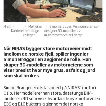
Hjem
Møt dine
Simon Brøgger: Veiingeniøren som
Karriere
fremtidige
designer 3D-modeller av
kolleger
milliardmotorveier i Norge
Når NIRAS bygger store motorveier midt
imellom de norske fjell, spiller ingeniør
Simon Brøgger en avgjørende rolle. Han
skaper 3D-modeller av motorveiene som
viser presist hvor mye grus, asfalt og jord
som skal brukes.
Simon Brøgger er utstasjonert på NIRAS’ kontor i
Oslo. Her modellerer han store, datatunge BIM-
modeller i 3D som viser hvordan de nye motorveien
E39 og E16 bukter sig gjennom det norske