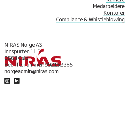
Karriere
Medarbeidere
Kontorer
Compliance & Whistleblowing
NIRAS Norge AS
Innspurten 11 D
0663 Oslo
Bedriftsnummer: 992152265
norgeadmin@niras.com