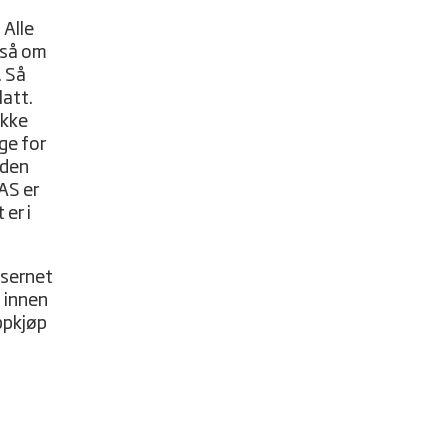
 Alle
gså om
. Så
latt.
ikke
rge for
 den
AS er
er i
nsernet
g innen
ppkjøp