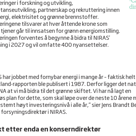
C
ringer i forskning og utvikling,
di
anseutvikling, partnerskap og rekruttering innen
ergi, elektrisitet og grønne brennstoffer.
eringene tilsvarer at hver åttende krone som
tjener går til innsatsen for grønn energiomstilling.
eringen forventes å begynne å bidra til NIRAS'
ning i 2027 og vil omfatte 400 nyansettelser.
 har jobbet med fornybar energi i mange år – faktisk helt
and-rapporten ble publisert i 1987. Derfor ligger det natu
A at vi må bidra til det grønne skiftet. Vi har nå lagt en
øs plan for dette, som skal løpe over de neste 10 årene 
stemt høyt investeringsnivå i alle år,” sier Jens Brandt B
 forsyningsdirektør i NIRAS.
kt etter enda en konserndirektør