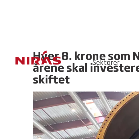
Hver 8. krone som N
Sektorer
årene skal investere
skiftet