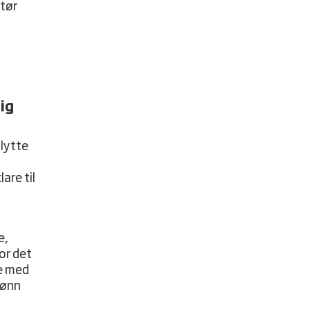
ktør
ig
lytte
are til
e,
or det
de med
rønn