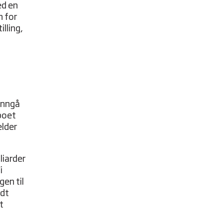
ed en
n for
lling,
 inngå
poet
elder
liarder
i
gen til
odt
t