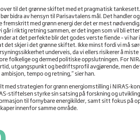
r over til det grønne skiftet med et pragmatisk tankesett.
 bør bidra av hensyn til Parisavtalens mål. Det handler o
e fremskritt med grønn energi der det er mest nødvendig
i går i riktig retning sammen, er det ingen som vil bli etter
der at det perfekte blir det godes verste fiende – vi har 
 at det skjer i det grønne skiftet. Ikke minst fordi vi må sø
syningssikkerhet underveis, da vi ellers risikerer å miste
tore folkelige og dermed politiske oppslutningen. For NIR
ortid, utgangspunkt og bedriftsprofil avgjørende, men det 
 ambisjon, tempo og retning,” sier han.
elt med strategien for grønn energiomstilling i NIRAS-ko
RAS-stiftelsen styrke sin satsing på forskning og utviklin
ormasjon til fornybare energikilder, samt sitt fokus på o
skaper innenfor samme område.