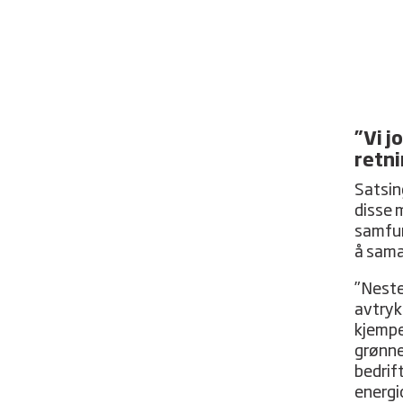
”Vi j
retn
Satsin
disse 
samfun
å sama
”Neste
avtryk
kjempe
grønne
bedrif
energio