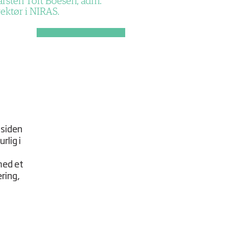
arsten Toft Boesen, adm.
rektør i NIRAS.
 siden
rlig i
med et
ering,