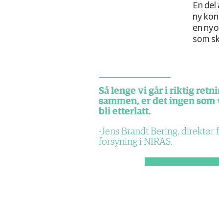
En del
ny kon
en nyo
som sk
Så lenge vi går i riktig retn
sammen, er det ingen som 
bli etterlatt.
Jens Brandt Bering, direktør 
forsyning i NIRAS.