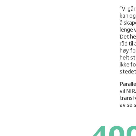
”Vi gå
kan og
å skap
lenge v
Det hen
råd til
høy for
helt s
ikke f
stedet
Parall
vil NI
transf
av sel