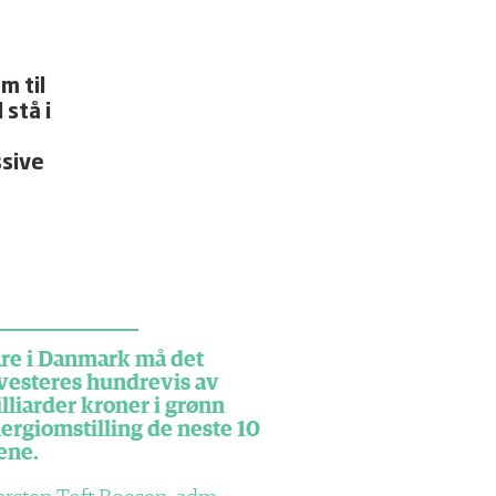
m til
 stå i
ssive
re i Danmark må det
vesteres hundrevis av
lliarder kroner i grønn
ergiomstilling de neste 10
ene.