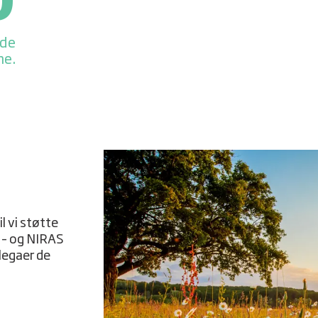
0
 de
e.
l vi støtte
i – og NIRAS
legaer de