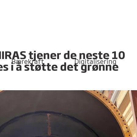
IRAS tjener de neste 10
Bærekraft
Digitalisering
s i å støtte det grønne