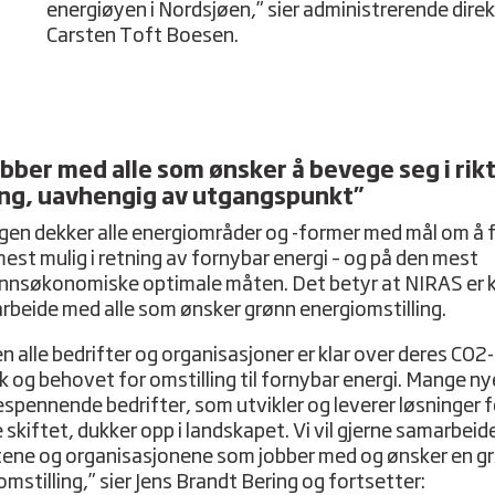
energiøyen i Nordsjøen,” sier administrerende dire
Carsten Toft Boesen.
obber med alle som ønsker å bevege seg i rikt
ing, uavhengig av utgangspunkt”
gen dekker alle energiområder og -former med mål om å f
mest mulig i retning av fornybar energi – og på den mest
nsøkonomiske optimale måten. Det betyr at NIRAS er kl
rbeide med alle som ønsker grønn energiomstilling.
n alle bedrifter og organisasjoner er klar over deres CO2-
k og behovet for omstilling til fornybar energi. Mange ny
spennende bedrifter, som utvikler og leverer løsninger f
 skiftet, dukker opp i landskapet. Vi vil gjerne samarbei
tene og organisasjonene som jobber med og ønsker en g
mstilling,” sier Jens Brandt Bering og fortsetter: