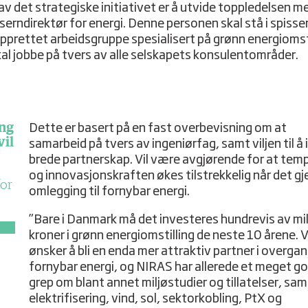
 av det strategiske initiativet er å utvide toppledelsen m
serndirektør for energi. Denne personen skal stå i spisse
pprettet arbeidsgruppe spesialisert på grønn energiomsti
al jobbe på tvers av alle selskapets konsulentområder.
ing
Dette er basert på en fast overbevisning om at
vil
samarbeid på tvers av ingeniørfag, samt viljen til å
brede partnerskap. Vil være avgjørende for at tem
og innovasjonskraften økes tilstrekkelig når det gj
for
omlegging til fornybar energi.
”Bare i Danmark må det investeres hundrevis av mil
kroner i grønn energiomstilling de neste 10 årene. V
ønsker å bli en enda mer attraktiv partner i overgan
fornybar energi, og NIRAS har allerede et meget g
grep om blant annet miljøstudier og tillatelser, sam
elektrifisering, vind, sol, sektorkobling, PtX og