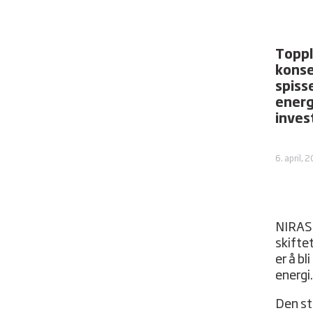
Toppl
konse
spiss
energ
inves
6. april, 
NIRAS 
skifte
er å b
energi.
Den st