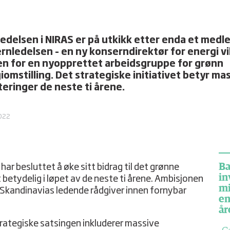
edelsen i NIRAS er på utkikk etter enda et medle
rnledelsen – en ny konserndirektør for energi vil
en for en nyopprettet arbeidsgruppe for grønn
iomstilling. Det strategiske initiativet betyr ma
teringer de neste ti årene.
2022
Ba
har besluttet å øke sitt bidrag til det grønne
in
t betydelig i løpet av de neste ti årene. Ambisjonen
mi
li Skandinavias ledende rådgiver innen fornybar
en
år
rategiske satsingen inkluderer massive