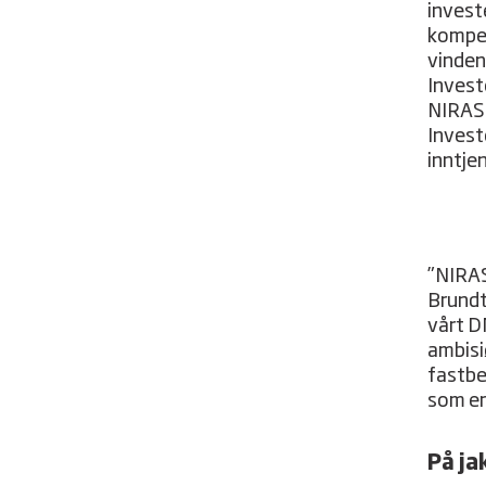
investe
kompet
vinden
Invest
NIRAS 
Invest
inntje
”NIRAS
Brundtl
vårt DN
ambisi
fastbe
som er
På ja