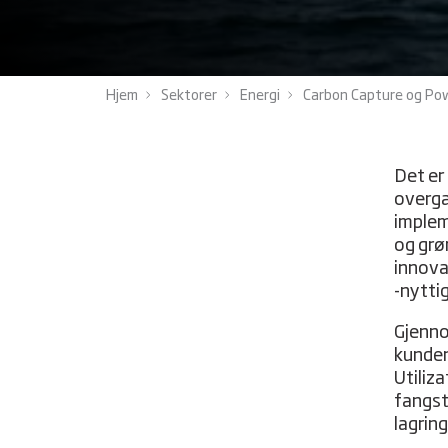
Hjem
Sektorer
Energi
Carbon Capture og Po
Det er 
overgan
implem
og grø
innova
-nytti
Gjenno
kunden
Utiliz
fangst
lagring