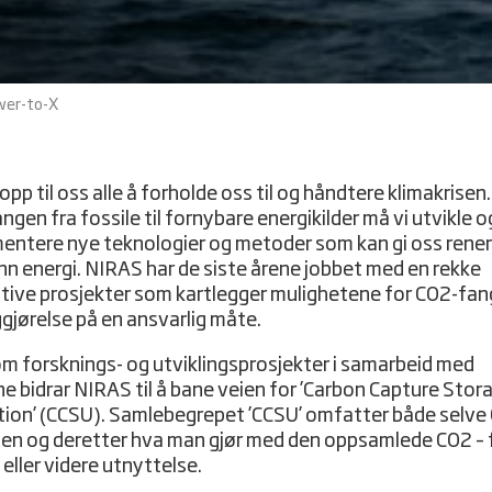
wer-to-X
opp til oss alle å forholde oss til og håndtere klimakrisen. 
gen fra fossile til fornybare energikilder må vi utvikle o
entere nye teknologier og metoder som kan gi oss rener
nn energi. NIRAS har de siste årene jobbet med en rekke
tive prosjekter som kartlegger mulighetene for CO2-fan
ggjørelse på en ansvarlig måte.
m forsknings- og utviklingsprosjekter i samarbeid med
e bidrar NIRAS til å bane veien for ’Carbon Capture Stor
ation’ (CCSU). Samlebegrepet ’CCSU’ omfatter både selve
en og deretter hva man gjør med den oppsamlede CO2 – f
 eller videre utnyttelse.