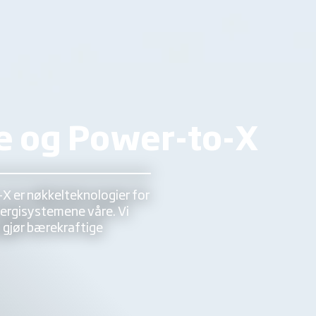
e og Power-to-X
X er nøkkelteknologier for
nergisystemene våre. Vi
 gjør bærekraftige