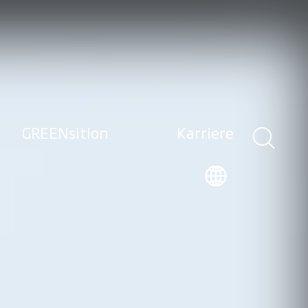
GREENsition
Karriere