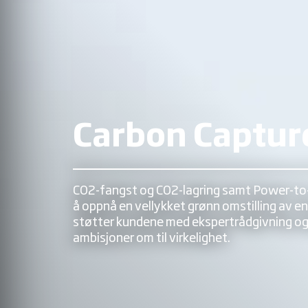
Carbon Captur
CO2-fangst og CO2-lagring samt Power-to-
å oppnå en vellykket grønn omstilling av e
støtter kundene med ekspertrådgivning og
ambisjoner om til virkelighet.