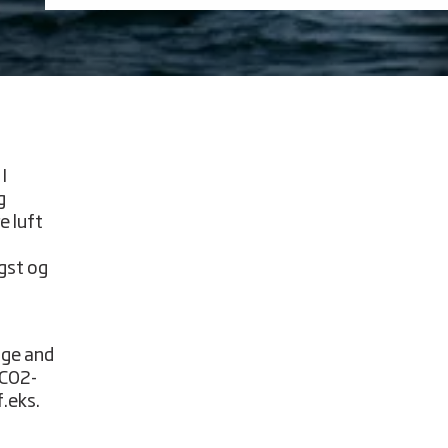
I
g
e luft
gst og
age and
 CO2-
.eks.