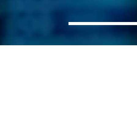
Hjem
Data &
IT-sikkerhet og OT-
Sektorer
Digitalisering
sikkerhet
Sikkerhet online er mer enn bare passordsikkerhet,
informasjon om phishing og en sterk og effektiv
brannmur. I den teknologiske tidsalderen er IT- og
OT-sikkerhet aktuelt og nødvendig for både små og
store bedrifter. God IT- og OT-sikkerhet avhenger
av størrelsen på bedriften, eksisterende sikkerhet
og ikke minst behovene til den enkelte bedrift.
NIRAS gir en oversikt over komponenter og
koblinger i bedriften, IP-adresser, enheter og
patcher og finner hull i eksisterende systemer og