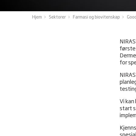
Hjem
Sektorer
Farmasi og biovitenskap
Good
NIRAS’
første 
Dermed
for sp
NIRAS’
planle
testin
Vi kan 
start 
implem
Kjenns
spesial