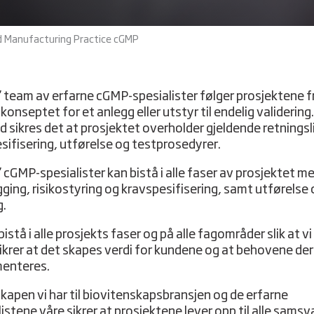
 Manufacturing Practice cGMP
 team av erfarne cGMP-spesialister følger prosjektene f
konseptet for et anlegg eller utstyr til endelig validering.
 sikres det at prosjektet overholder gjeldende retningsl
esifisering, utførelse og testprosedyrer.
 cGMP-spesialister kan bistå i alle faser av prosjektet m
gging, risikostyring og kravspesifisering, samt utførelse
g.
bistå i alle prosjekts faser og på alle fagområder slik at vi
sikrer at det skapes verdi for kundene og at behovene de
enteres.
kapen vi har til biovitenskapsbransjen og de erfarne
istene våre sikrer at prosjektene lever opp til alle samsv