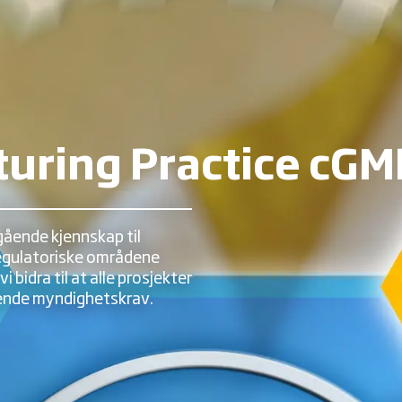
uring Practice cGM
ående kjennskap til
regulatoriske områdene
 bidra til at alle prosjekter
ldende myndighetskrav.