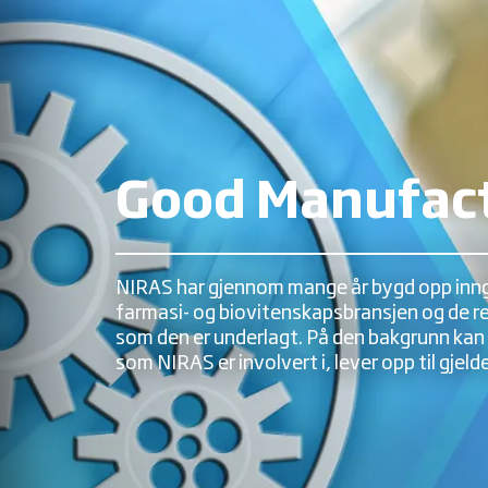
Good Manufact
NIRAS har gjennom mange år bygd opp inng
farmasi- og biovitenskapsbransjen og de 
som den er underlagt. På den bakgrunn kan vi
som NIRAS er involvert i, lever opp til gje