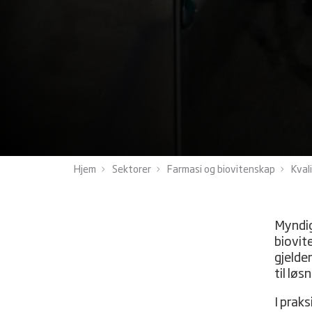
Hjem
Sektorer
Farmasi og biovitenskap
Kval
Myndig
biovite
gjelde
til lø
I praks