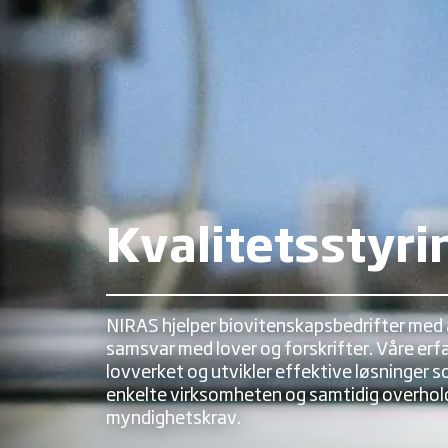
Kvalitetsstyri
NIRAS hjelper biovitenskapsbedrifter med 
samsvar med lover og forskrifter. Våre erf
lovverket og utvikler effektive løsninger s
enkelte virksomheten og samtidig overhol
myndighetskrav.