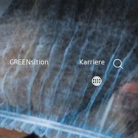
GREENsition
Karriere