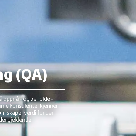
ng (QA)
å oppnå – og beholde –
arne konsulenter kjenner
om skaper verdi for den
der gjeldende