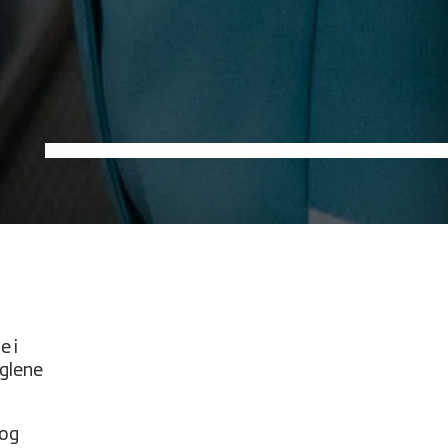
e i
eglene
 og