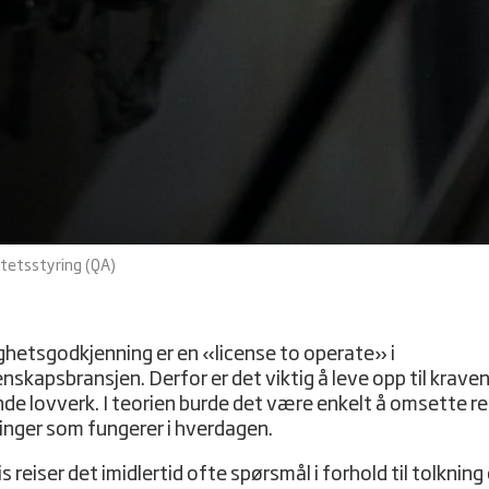
itetsstyring (QA)
hetsgodkjenning er en «license to operate» i
nskapsbransjen. Derfor er det viktig å leve opp til kraven
nde lovverk. I teorien burde det være enkelt å omsette r
sninger som fungerer i hverdagen.
is reiser det imidlertid ofte spørsmål i forhold til tolkning