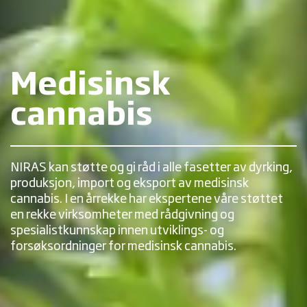
Medisinsk
cannabis
NIRAS kan støtte og gi råd i alle fasetter av dyrking,
produksjon, import og eksport av medisinsk
cannabis. I en årrekke har ekspertene våre støttet
en rekke virksomheter med rådgivning og
spesialistkunnskap innen utviklings- og
forsøksordninger for medisinsk cannabis.