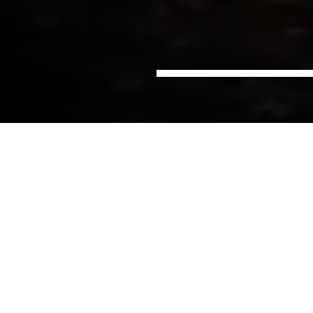
Hjem
Sektorer
Vann
IT-verktøy for VA-bransjen
Hvorfor bruke tid på papirarbeid når tiden kan
brukes mer effektivt på å løse driftsoppgaver,
analyser og optimering. NIRAS IT-verktøy forenkler
arbeidet og gir et bedre resultat.
Få full kontroll innen:
Anlegg – digital registrering og anleggsverdi ved
utgangen av regnskapsåret