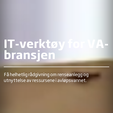
IT-verktøy for VA-
bransjen
Få helhetlig rådgivning om renseanlegg og
utnyttelse av ressursene i avløpsvannet.