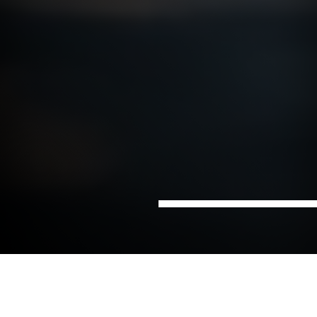
Hjem
Sektorer
Vann
Klimaberegninger
Den nye lovgivningen om klimaberegninger for bygg