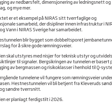
gging av nedbørsfelt, dimensjonering av ledningsnett og
ag, og mye mer.
ktet er et eksempel på NIRAS sitt tverrfaglige og
asjonale samarbeid, der disipliner innen infrastruktur i N
og Vann i NIRAS Sverige har samarbeidet.
stunnelen blir bygget som dobbeltsporet jernbanetunn
rrslag for å sikre gode rømningsveier.
en skal utstyres med nisjer for teknisk utstyr og utvidels
iktlinjer til signaler. Bergsikringen av tunnelen er basert 
gging av bergmassen og risikoklasser i henhold til Q-syst
rrgående tunnelene vil fungere som rømningsveier unde
fasen. Hestnestunnelen vil bli betjent fra Kleveruds sønd
 og søndre tverrsnitt.
n er planlagt ferdigstilt i 2026.