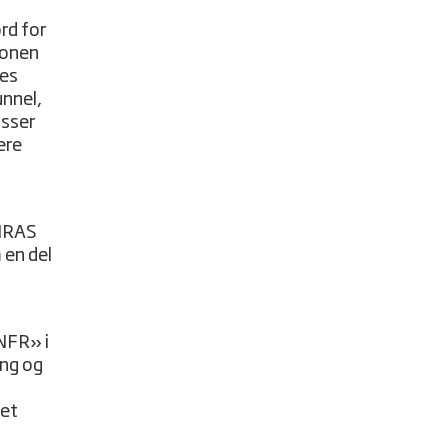
ord for
sonen
ges
unnel,
ysser
ere
NIRAS
 en del
NFR» i
ing og
net