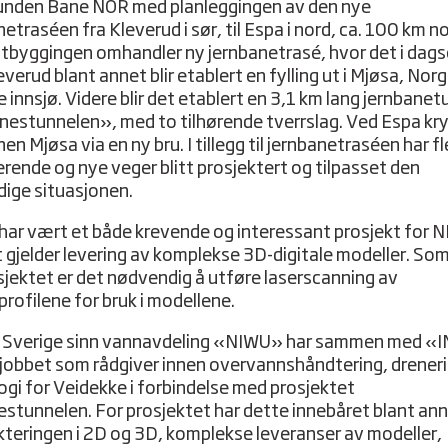
unden Bane NOR med planleggingen av den nye
etraséen fra Kleverud i sør, til Espa i nord, ca. 100 km n
Utbyggingen omhandler ny jernbanetrasé, hvor det i dag
verud blant annet blir etablert en fylling ut i Mjøsa, Nor
 innsjø. Videre blir det etablert en 3,1 km lang jernbanet
estunnelen», med to tilhørende tverrslag. Ved Espa kr
en Mjøsa via en ny bru. I tillegg til jernbanetraséen har fl
erende og nye veger blitt prosjektert og tilpasset den
dige situasjonen.
har vært et både krevende og interessant prosjekt for 
t gjelder levering av komplekse 3D-digitale modeller. Som
sjektet er det nødvendig å utføre laserscanning av
profilene for bruk i modellene.
Sverige sinn vannavdeling «NIWU» har sammen med «I
jobbet som rådgiver innen overvannshåndtering, drener
ogi for Veidekke i forbindelse med prosjektet
stunnelen. For prosjektet har dette innebåret blant an
kteringen i 2D og 3D, komplekse leveranser av modeller,