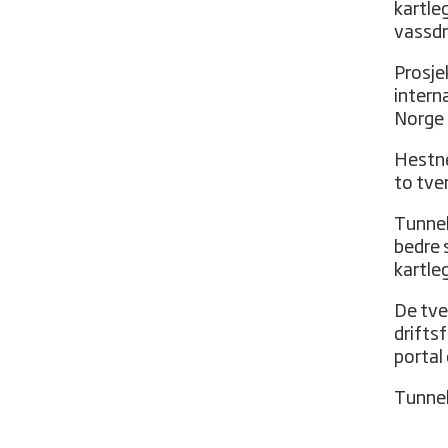
kartle
vassdr
Prosje
intern
Norge 
Hestne
to tve
Tunnel
bedre s
kartle
De tve
drifts
portal
Tunnele