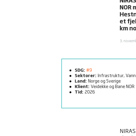
NIRAS
NOR m
Hestn
et fje
km no
3. novem
SDG:
#9
Sektorer:
Infrastruktur, Vann
Land:
Norge og Sverige
Klient:
Veidekke og Bane NOR
Tid:
2026
NIRAS 