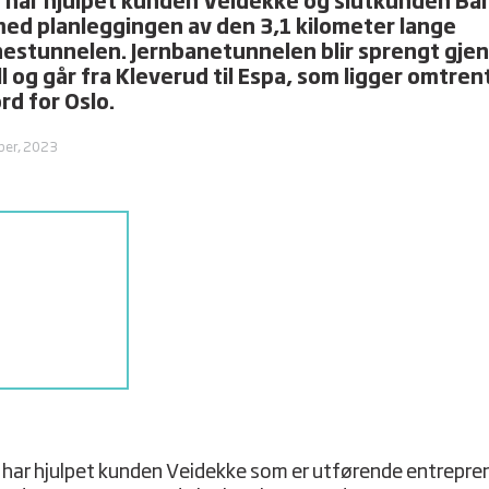
 har hjulpet kunden Veidekke og slutkunden Ba
ed planleggingen av den 3,1 kilometer lange
estunnelen. Jernbanetunnelen blir sprengt gj
ll og går fra Kleverud til Espa, som ligger omtre
rd for Oslo.
ber, 2023
har hjulpet kunden Veidekke som er utførende entrepre