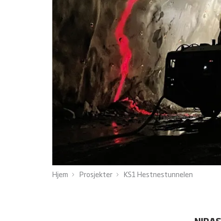
Hjem
Prosjekter
KS1 Hestnestunnelen