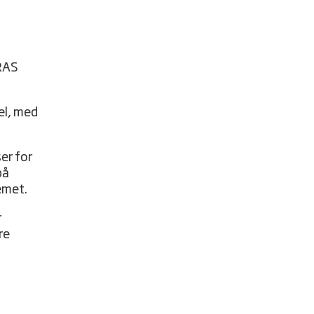
IRAS
el, med
er for
på
emet.
r
re