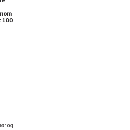
ne
ennom
nt 100
nør og