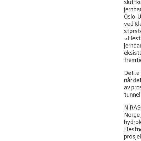
sluttk
jernban
Oslo. 
ved Kle
største
«Hestn
jernban
eksist
fremti
Dette 
når de
av pro
tunnel
NIRAS 
Norge 
hydrol
Hestne
prosje