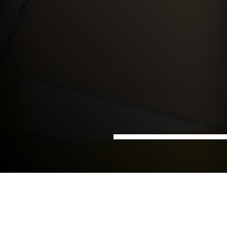
Hjem
Sektorer
Data & Digitalisering
Bymodeller i 3D
Hvordan kan bebyggelsen plasseres? Hvor mye kan
det bygges? Antall etasjer? Skygger? Hvilket