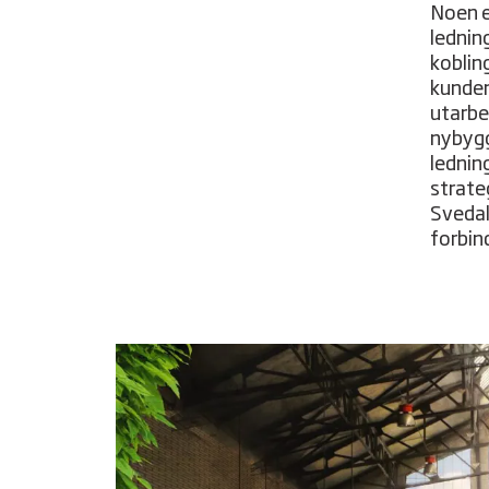
Noen e
lednin
koblin
kunden
utarbe
nybygg
lednin
strate
Svedal
forbin