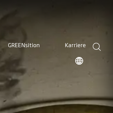
GREENsition
Karriere