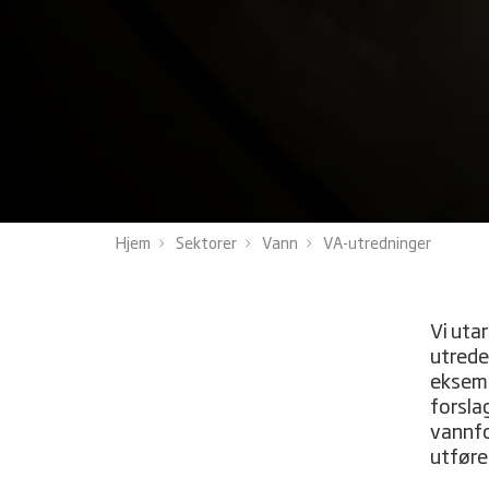
Hjem
Sektorer
Vann
VA-utredninger
Vi uta
utrede
eksemp
forsla
vannfo
utføre