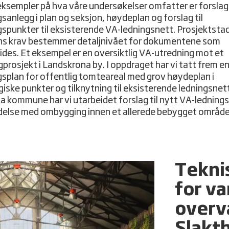
ksempler på hva våre undersøkelser omfatter er forslag 
gsanlegg i plan og seksjon, høydeplan og forslag til
gspunkter til eksisterende VA-ledningsnett. Prosjektsta
s krav bestemmer detaljnivået for dokumentene som
ides. Et eksempel er en oversiktlig VA-utredning mot et
prosjekt i Landskrona by. I oppdraget har vi tatt frem e
gsplan for offentlig tomteareal med grov høydeplan i
giske punkter og tilknytning til eksisterende ledningsnett
a kommune har vi utarbeidet forslag til nytt VA-lednings
delse med ombygging innen et allerede bebygget områd
Teknis
for va
overva