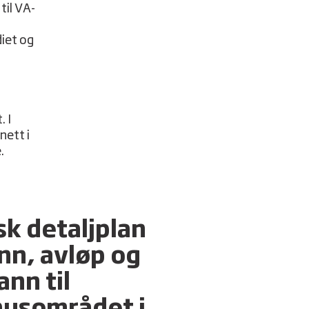
til VA-
diet og
n
. I
nett i
e.
k detaljplan
nn, avløp og
nn til