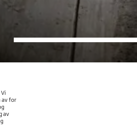
 Vi
 av for
og
g av
gg