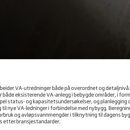
rbeider VA-utredninger både på overordnet og detaljnivå.
r både eksisterende VA-anlegg i bebygde områder, i form
el status- og kapasitetsundersøkelser, og planlegging 
g til nye VA-ledninger i forbindelse med nybygg. Beregnin
rbruk og avløpsvannmengder i tilknytning til dagens by
s etter bransjestandarder.