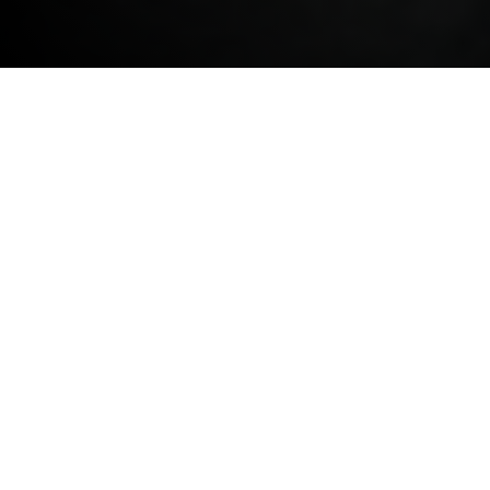
Hjem
Design av
Sektorer
Næringsmidler
produksjonsanlegg
Utvikle Ryfisk sin
laksefabrikk til en