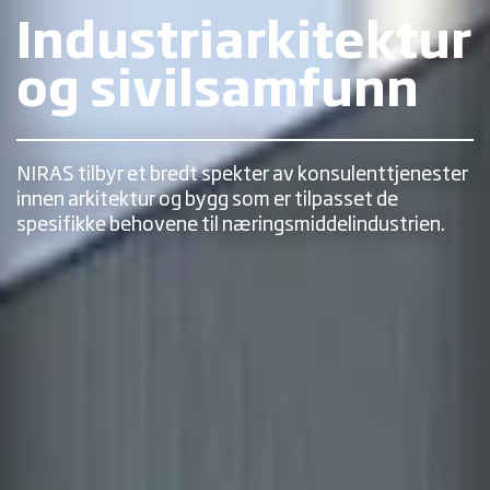
Industriarkitektur
og sivilsamfunn
NIRAS tilbyr et bredt spekter av konsulenttjenester
innen arkitektur og bygg som er tilpasset de
spesifikke behovene til næringsmiddelindustrien.