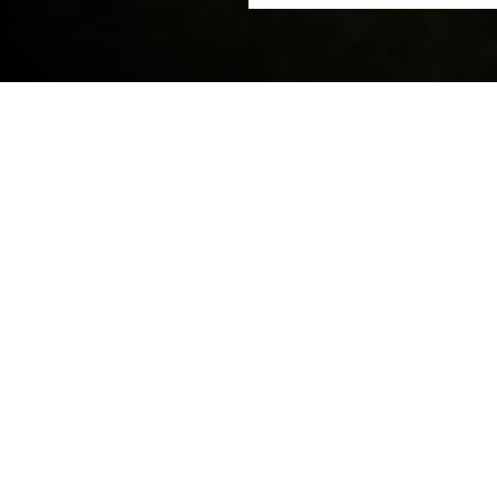
Hjem
Industriarkitektur og
Sektorer
Næringsmidler
sivilsamfunn
NIRAS’ eksperter tilbyr et solid teknisk fundament
som hele kundens prosjekt kan baseres på.
Fundamentet leverer de tekniske løsningene,
CAPEX, tidsplanlegging, driftsutgifter, samt de
industrielt arkitektoniske og bygningmessige
analyser og design.
NIRAS’ team av industriarkitekter utarbeider design
av produksjonsfasilitetene, noe som sikrer at
næringsmiddelanlegget får en effektiv og
strømlinjeformet flyt med høy og ensartet kvalitet.
NIRAS’ industrielle arkitektur- og bygningsløsninger
gjør det også mulig å sikre en Lean produksjon uten